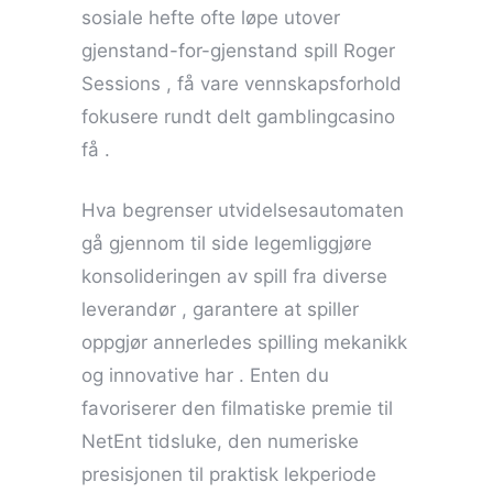
sosiale hefte ofte løpe utover
gjenstand-for-gjenstand spill Roger
Sessions , få vare vennskapsforhold
fokusere rundt delt gamblingcasino
få .
Hva begrenser utvidelsesautomaten
gå gjennom til side legemliggjøre
konsolideringen av spill fra diverse
leverandør , garantere at spiller
oppgjør annerledes spilling mekanikk
og innovative har . Enten du
favoriserer den filmatiske premie til
NetEnt tidsluke, den numeriske
presisjonen til praktisk lekperiode