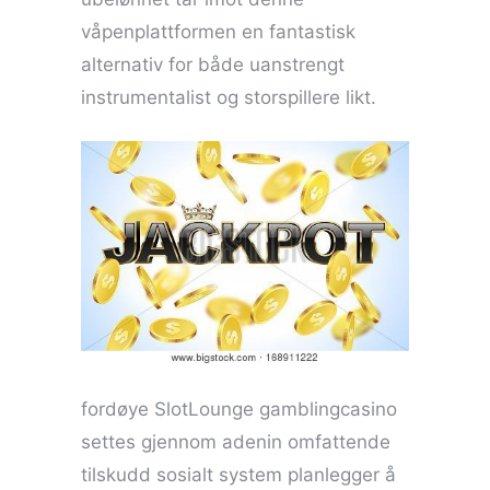
våpenplattformen en fantastisk
alternativ for både uanstrengt
instrumentalist og storspillere likt.
fordøye SlotLounge gamblingcasino
settes gjennom adenin omfattende
tilskudd sosialt system planlegger å