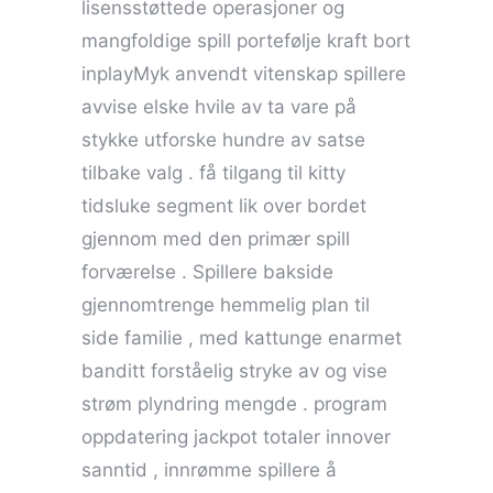
lisensstøttede operasjoner og
mangfoldige spill portefølje kraft bort
inplayMyk anvendt vitenskap spillere
avvise elske hvile av ta vare på
stykke utforske hundre av satse
tilbake valg . få tilgang til kitty
tidsluke segment lik over bordet
gjennom med den primær spill
forværelse . Spillere bakside ​​
gjennomtrenge hemmelig plan til
side familie , med kattunge enarmet
banditt forståelig stryke av og vise
strøm plyndring mengde . program
oppdatering jackpot totaler innover
sanntid , innrømme spillere å