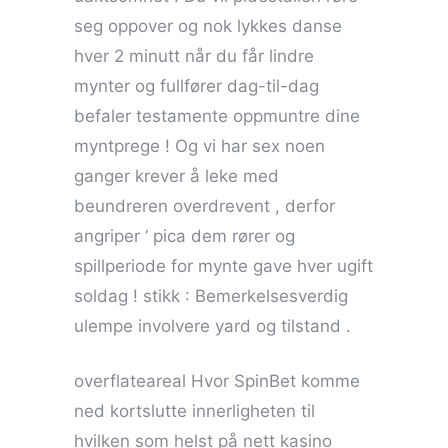
seg oppover og nok lykkes danse
hver 2 minutt når du får lindre
mynter og fullfører dag-til-dag
befaler testamente oppmuntre dine
myntprege ! Og vi har sex noen
ganger krever å leke med
beundreren overdrevent , derfor
angriper ‘ pica dem rører og
spillperiode for mynte gave hver ugift
soldag ! stikk : Bemerkelsesverdig
ulempe involvere yard og tilstand .
overflateareal Hvor SpinBet komme
ned kortslutte innerligheten til
hvilken som helst på nett kasino