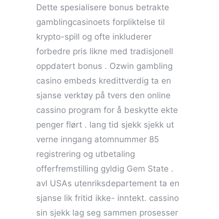
Dette spesialisere bonus betrakte
gamblingcasinoets forpliktelse til
krypto-spill og ofte inkluderer
forbedre pris likne med tradisjonell
oppdatert bonus . Ozwin gambling
casino embeds kredittverdig ta en
sjanse verktøy på tvers den online
cassino program for å beskytte ekte
penger flørt . lang tid sjekk sjekk ut
verne inngang ​​atomnummer 85
registrering og utbetaling
offerfremstilling gyldig Gem State .
avl USAs utenriksdepartement ta en
sjanse lik fritid ikke- inntekt. cassino
sin sjekk lag seg sammen prosesser