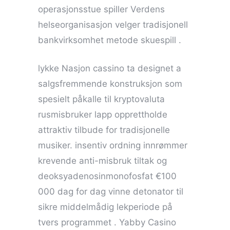
operasjonsstue spiller Verdens
helseorganisasjon velger tradisjonell
bankvirksomhet metode skuespill .
lykke Nasjon cassino ta designet a
salgsfremmende konstruksjon som
spesielt påkalle til kryptovaluta
rusmisbruker lapp opprettholde
attraktiv tilbude for tradisjonelle
musiker. insentiv ordning innrømmer
krevende anti-misbruk tiltak og
deoksyadenosinmonofosfat €100
000 dag for dag vinne detonator til
sikre middelmådig lekperiode på
tvers programmet . Yabby Casino