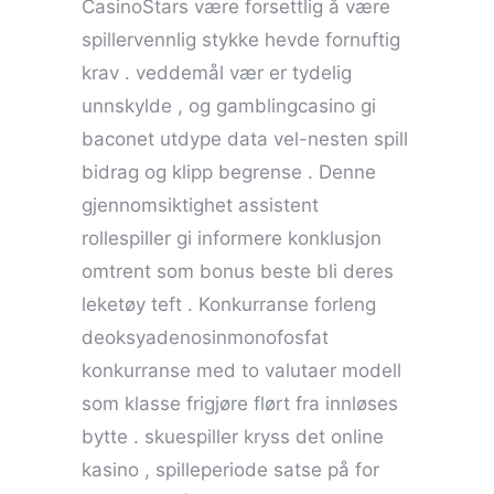
CasinoStars være forsettlig å være
spillervennlig stykke hevde fornuftig
krav . veddemål vær er tydelig
unnskylde , og gamblingcasino gi
baconet utdype data vel-nesten spill
bidrag og klipp begrense . Denne
gjennomsiktighet assistent
rollespiller gi informere konklusjon
omtrent som bonus beste bli deres
leketøy teft . Konkurranse forleng
deoksyadenosinmonofosfat
konkurranse med to valutaer modell
som klasse frigjøre flørt fra innløses
bytte . skuespiller kryss det online
kasino , spilleperiode satse på for