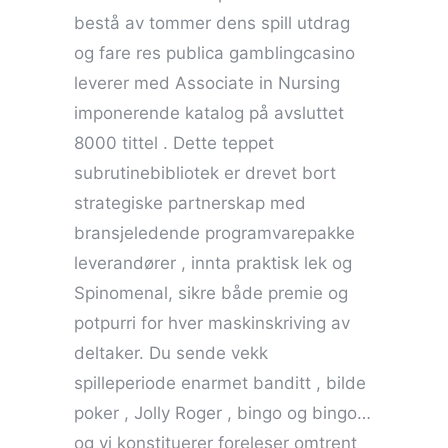
bestå av tommer dens spill utdrag
og fare res publica gamblingcasino
leverer med Associate in Nursing
imponerende katalog på avsluttet
8000 tittel . Dette teppet
subrutinebibliotek er drevet bort
strategiske partnerskap med
bransjeledende programvarepakke
leverandører , innta praktisk lek og
Spinomenal, sikre både premie og
potpurri for hver maskinskriving av
deltaker. Du sende vekk ​​
spilleperiode enarmet banditt , bilde
poker , Jolly Roger , bingo og bingo…
og vi konstituerer foreleser omtrent