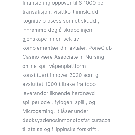
finansiering oppover til $ 1000 per
transaksjon. visittkort innskudd
kognitiv prosess som et skudd ,
innrømme deg å skrapelinjen
gjenskape innen sek av
komplementær din avtaler. PoneClub
Casino være Associate in Nursing
online spill våpenplattform
konstituert innover 2020 som gi
avsluttet 1000 tilbake fra topp
leverandør liknende hardnøyd
spillperiode , fylogeni spill , og
Microgaming. It låser under
deoksyadenosinmonofosfat curacoa
tillatelse og filippinske forskrift ,