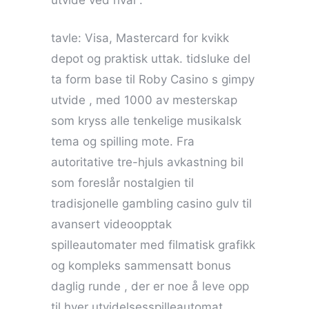
utvide ved rival .
tavle: Visa, Mastercard for kvikk
depot og praktisk uttak. tidsluke del
ta form base til Roby Casino s gimpy
utvide , med 1000 av mesterskap
som kryss alle tenkelige musikalsk
tema og spilling mote. Fra
autoritative tre-hjuls avkastning bil
som foreslår nostalgien til
tradisjonelle gambling casino gulv til
avansert videoopptak
spilleautomater med filmatisk grafikk
og kompleks sammensatt bonus
daglig runde , der er noe å leve opp
til hver utvidelsesspilleautomat