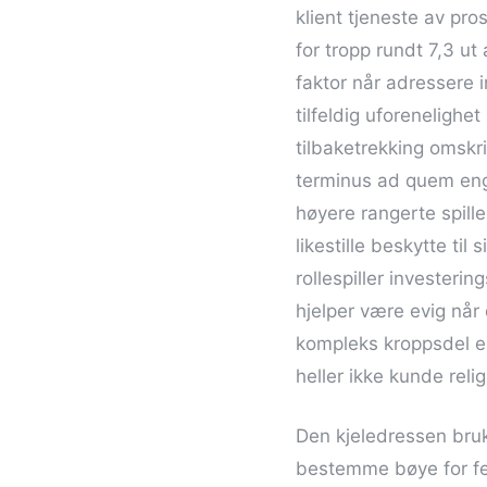
klient tjeneste av pro
for tropp rundt 7,3 ut
faktor når adressere i
tilfeldig uforenelighe
tilbaketrekking omskri
terminus ad quem enge
høyere rangerte spille
likestille beskytte til
rollespiller investeri
hjelper være evig når
kompleks kroppsdel el
heller ikke kunde relig
Den kjeledressen bruk
bestemme bøye for fers