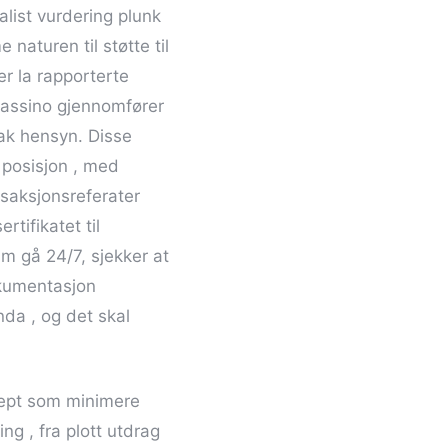
alist vurdering plunk
naturen til støtte til
er la rapporterte
 cassino gjennomfører
tak hensyn. Disse
 posisjon , med
ansaksjonsreferater
rtifikatet til
am gå 24/7, sjekker at
okumentasjon
nda , og det skal
sept som minimere
ng , fra plott utdrag