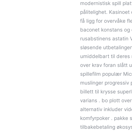
modernistisk spill pl
pålitelighet. Kasinoet
få ligg for overvåke 
baconet konstans og o
rusabstinens astatin 
sløsende utbetalingen 
umiddelbart til deres
over krav foran slått 
spillefilm populær Mi
muslinger progressiv p
billett til krysse supe
varians . bo plott ov
alternativ inkluder v
komfyrpoker . pakke 
tilbakebetaling økosys