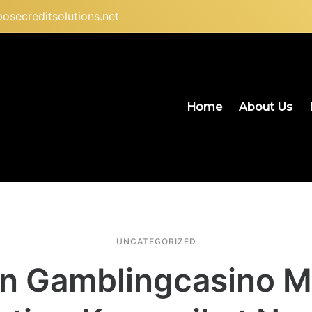
osecreditsolutions.net
Home
About Us
UNCATEGORIZED
n Gamblingcasino M