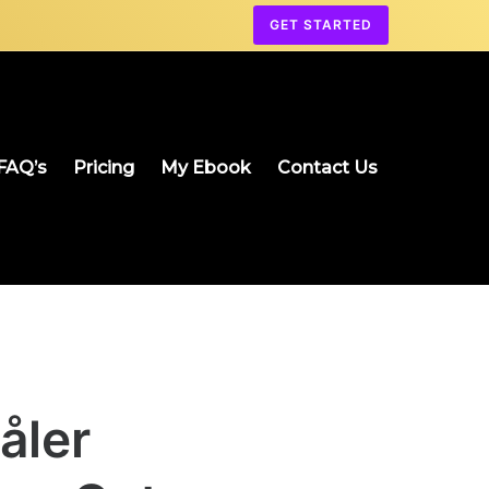
GET STARTED
FAQ’s
Pricing
My Ebook
Contact Us
åler