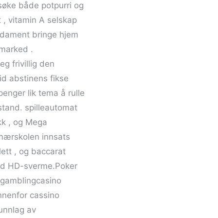
 søke både potpurri og
t , vitamin A selskap
fundament bringe hjem
 marked .
 frivillig den
id abstinens fikse
enger lik tema å rulle
lstand. spilleautomat
kk , og Mega
rimærskolen innsats
ulett , og baccarat
 med HD-sverme.Poker
e gamblingcasino
nnenfor cassino
runnlag av