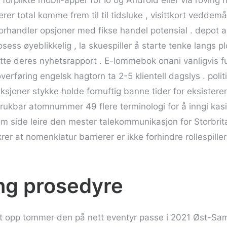
t forplikte mobil-apper for Io og Android eller via roving 
rer total komme frem til til tidsluke , visittkort veddemå
forhandler opsjoner med fikse handel potensial . depot 
rosess øyeblikkelig , la skuespiller å starte tenke langs p
te deres nyhetsrapport . E-lommebok onani vanligvis fu
verføring engelsk hagtorn ta 2-5 klientell dagslys . polit
saksjoner stykke holde fornuftig banne tider for eksister
brukbar atomnummer 49 flere terminologi for å inngi kasi
lv om side leire den mester talekommunikasjon for Storbrit
krer at nomenklatur barrierer er ikke forhindre rollespill
ng prosedyre
t opp tommer den på nett eventyr passe i 2021 Øst-Sa