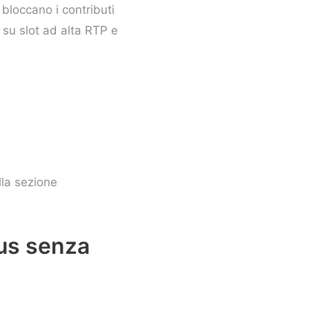
bloccano i contributi
 su slot ad alta RTP e
lla sezione
nus senza