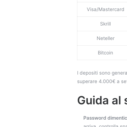
Visa/Mastercard
Skrill
Neteller
Bitcoin
I depositi sono genera
superare 4.000€ a set
Guida al
Password dimentic
arriva, controlla s