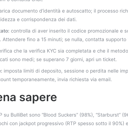
rica documento d’identità e autoscatto; il processo rich
nitidezza e corrispondenza dei dati.
ato:
controlla di aver inserito il codice promozionale e so
 Attendere fino a 15 minuti; se nulla, contatta supporto 
rifica che la verifica KYC sia completata e che il metod
icati sono medi; se superano 7 giorni, apri un ticket.
:
imposta limiti di deposito, sessione o perdita nelle im
ccount temporaneamente, invia richiesta via email.
pena sapere
TP su BulliBet sono “Blood Suckers” (98%), “Starburst” 
ochi con jackpot progressivo (RTP spesso sotto il 90%) e