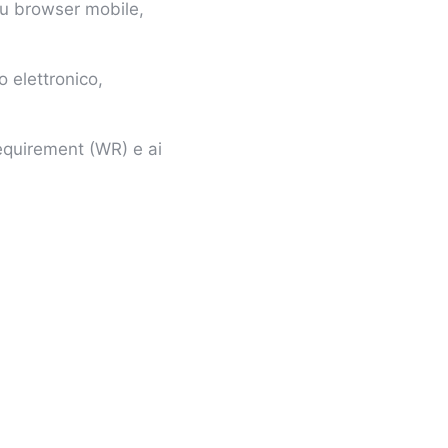
su browser mobile,
o elettronico,
requirement (WR) e ai