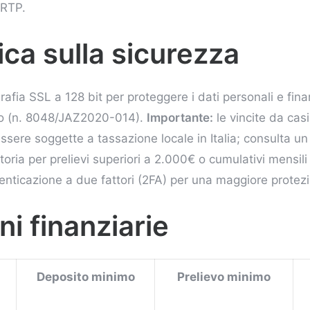
a RTP.
ca sulla sicurezza
ografia SSL a 128 bit per proteggere i dati personali e fina
ao (n. 8048/JAZ2020-014).
Importante:
le vincite da cas
sere soggette a tassazione locale in Italia; consulta un
toria per prelievi superiori a 2.000€ o cumulativi mensil
tenticazione a due fattori (2FA) per una maggiore protezi
i finanziarie
Deposito minimo
Prelievo minimo