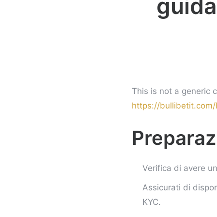
guida 
This is not a generic 
https://bullibetit.com
Preparaz
Verifica di avere un
Assicurati di dispo
KYC.