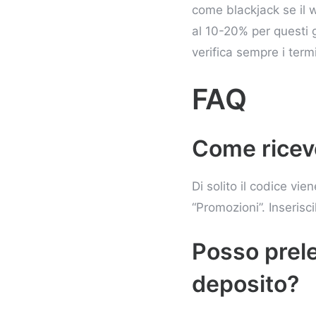
come blackjack se il 
al 10-20% per questi 
verifica sempre i termi
FAQ
Come ricev
Di solito il codice vi
“Promozioni”. Inserisci
Posso prele
deposito?