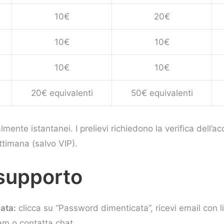
10€
20€
10€
10€
10€
10€
20€ equivalenti
50€ equivalenti
lmente istantanei. I prelievi richiedono la verifica dell’
timana (salvo VIP).
 supporto
ata:
clicca su “Password dimenticata”, ricevi email con li
pam o contatta chat.