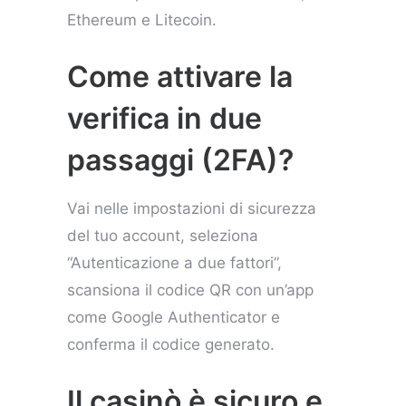
Ethereum e Litecoin.
Come attivare la
verifica in due
passaggi (2FA)?
Vai nelle impostazioni di sicurezza
del tuo account, seleziona
“Autenticazione a due fattori”,
scansiona il codice QR con un’app
come Google Authenticator e
conferma il codice generato.
Il casinò è sicuro e