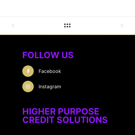
FOLLOW US
Facebook
Instagram
HIGHER PURPOSE
CREDIT SOLUTIONS