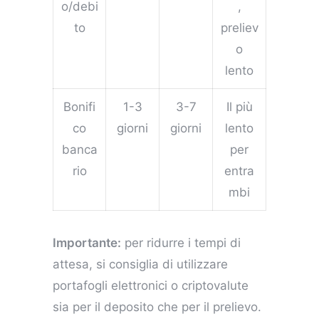
o/debi
,
to
preliev
o
lento
Bonifi
1-3
3-7
Il più
co
giorni
giorni
lento
banca
per
rio
entra
mbi
Importante:
per ridurre i tempi di
attesa, si consiglia di utilizzare
portafogli elettronici o criptovalute
sia per il deposito che per il prelievo.