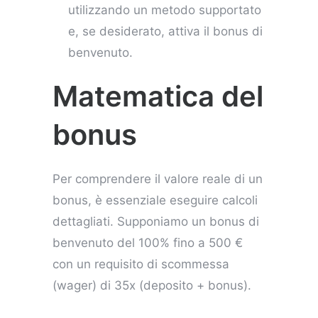
utilizzando un metodo supportato
e, se desiderato, attiva il bonus di
benvenuto.
Matematica del
bonus
Per comprendere il valore reale di un
bonus, è essenziale eseguire calcoli
dettagliati. Supponiamo un bonus di
benvenuto del 100% fino a 500 €
con un requisito di scommessa
(wager) di 35x (deposito + bonus).