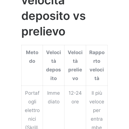
velocità
deposito vs
prelievo
Meto
Veloci
Veloci
Rappo
do
tà
tà
rto
depos
prelie
veloci
ito
vo
tà
Portaf
Imme
12-24
Il più
ogli
diato
ore
veloce
elettro
per
nici
entra
(Skrill,
mbe