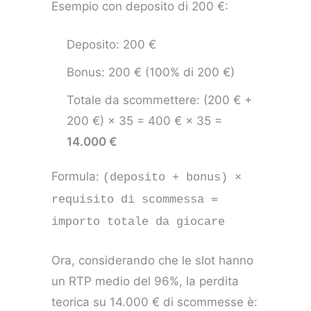
Esempio con deposito di 200 €:
Deposito: 200 €
Bonus: 200 € (100% di 200 €)
Totale da scommettere: (200 € +
200 €) × 35 = 400 € × 35 =
14.000 €
Formula:
(deposito + bonus) ×
requisito di scommessa =
importo totale da giocare
Ora, considerando che le slot hanno
un RTP medio del 96%, la perdita
teorica su 14.000 € di scommesse è: