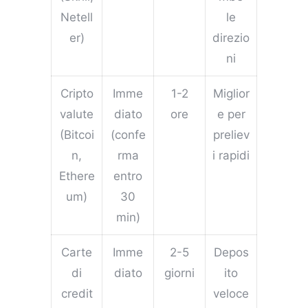
Netell
le
er)
direzio
ni
Cripto
Imme
1-2
Miglior
valute
diato
ore
e per
(Bitcoi
(confe
preliev
n,
rma
i rapidi
Ethere
entro
um)
30
min)
Carte
Imme
2-5
Depos
di
diato
giorni
ito
credit
veloce