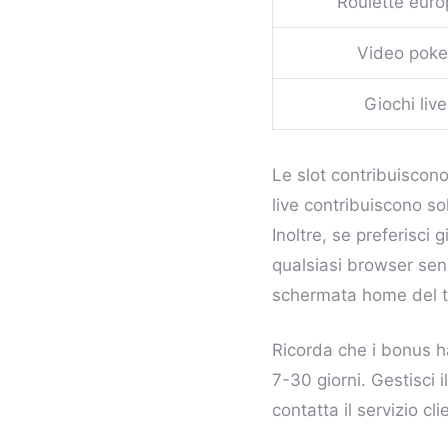
Roulette eur
Video poke
Giochi live
Le slot contribuiscon
live contribuiscono so
Inoltre, se preferisci
qualsiasi browser senz
schermata home del t
Ricorda che i bonus h
7-30 giorni. Gestisci 
contatta il servizio cli