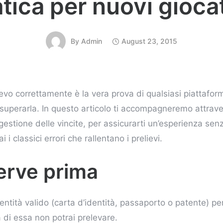
tica per nuovi gioca
By
Admin
August 23, 2015
lievo correttamente è la vera prova di qualsiasi piattaf
superarla. In questo articolo ti accompagneremo attrave
 gestione delle vincite, per assicurarti un’esperienza sen
ai i classici errori che rallentano i prelievi.
serve prima
tità valido (carta d’identità, passaporto o patente) pe
 di essa non potrai prelevare.