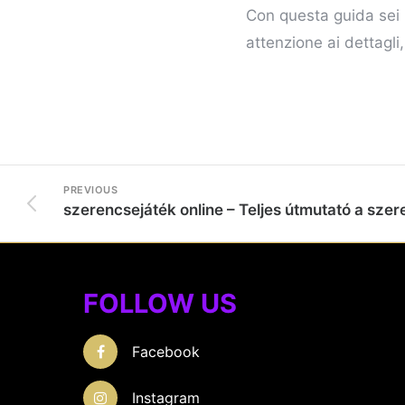
Con questa guida sei 
attenzione ai dettagli,
PREVIOUS
FOLLOW US
Facebook
Instagram