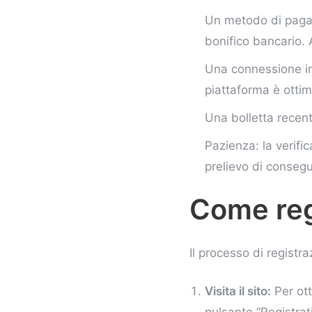
Un metodo di pagame
bonifico bancario. 
Una connessione in
piattaforma è ottim
Una bolletta recent
Pazienza: la verifi
prelievo di conseg
Come reg
Il processo di registr
Visita il sito:
Per ott