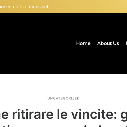
osecreditsolutions.net
Home
About Us
UNCATEGORIZED
 ritirare le vincite: 