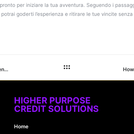
pronto per iniziare la tua avventura. Seguendo i passag
 potrai goderti l’esperienza e ritirare le tue vincite senza
szerencsejáték online – Teljes útmutató a szerencsejáték.hu.net használatához
HIGHER PURPOSE
CREDIT SOLUTIONS
Home