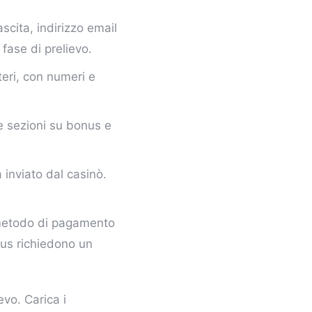
scita, indirizzo email
fase di prelievo.
eri, con numeri e
le sezioni su bonus e
a inviato dal casinò.
 metodo di pagamento
nus richiedono un
evo. Carica i