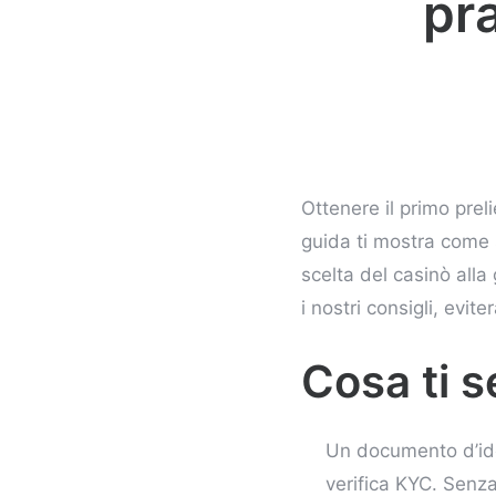
pra
Ottenere il primo pre
guida ti mostra come 
scelta del casinò alla
i nostri consigli, eviter
Cosa ti 
Un documento d’iden
verifica KYC. Senza