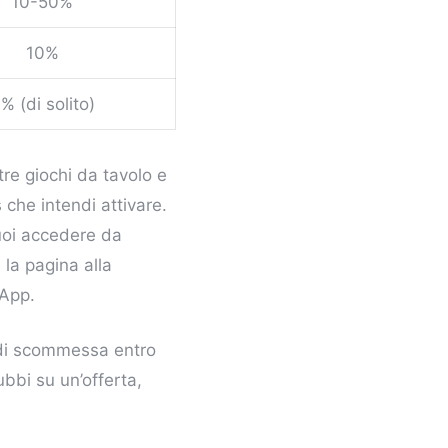
10-50%
10%
% (di solito)
re giochi da tavolo e
 che intendi attivare.
puoi accedere da
 la pagina alla
App.
i di scommessa entro
ubbi su un’offerta,