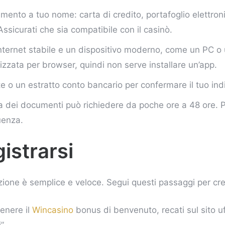
nto a tuo nome: carta di credito, portafoglio elettronico
Assicurati che sia compatibile con il casinò.
ternet stabile e un dispositivo moderno, come un PC o
izzata per browser, quindi non serve installare un’app.
e o un estratto conto bancario per confermare il tuo indi
ca dei documenti può richiedere da poche ore a 48 ore. Pi
uenza.
istrarsi
azione è semplice e veloce. Segui questi passaggi per cre
enere il
Wincasino
bonus di benvenuto, recati sul sito uff