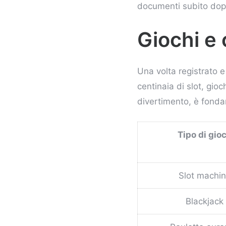
documenti subito dopo 
Giochi e 
Una volta registrato e
centinaia di slot, gioc
divertimento, è fond
Tipo di gio
Slot machi
Blackjack