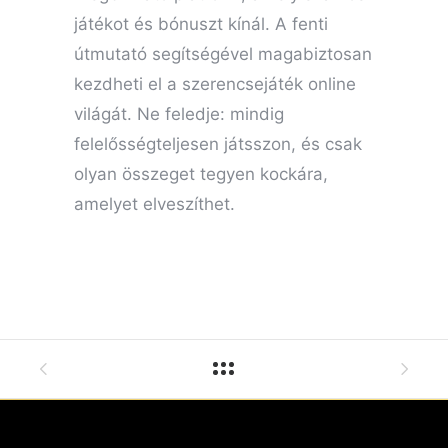
játékot és bónuszt kínál. A fenti
útmutató segítségével magabiztosan
kezdheti el a szerencsejáték online
világát. Ne feledje: mindig
felelősségteljesen játsszon, és csak
olyan összeget tegyen kockára,
amelyet elveszíthet.