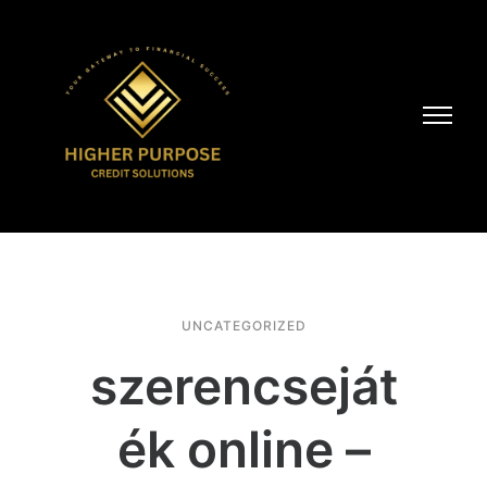
UNCATEGORIZED
szerencseját
ék online –