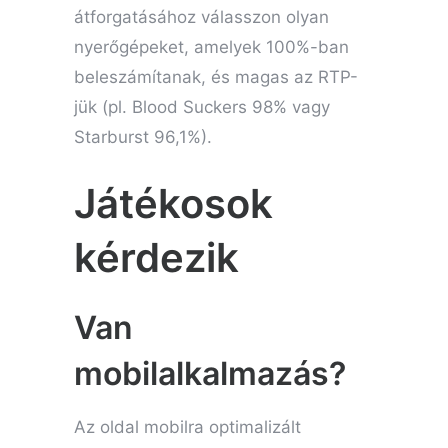
átforgatásához válasszon olyan
nyerőgépeket, amelyek 100%-ban
beleszámítanak, és magas az RTP-
jük (pl. Blood Suckers 98% vagy
Starburst 96,1%).
Játékosok
kérdezik
Van
mobilalkalmazás?
Az oldal mobilra optimalizált