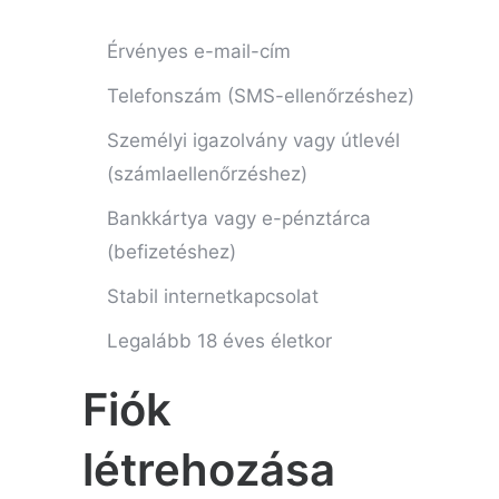
Érvényes e-mail-cím
Telefonszám (SMS-ellenőrzéshez)
Személyi igazolvány vagy útlevél
(számlaellenőrzéshez)
Bankkártya vagy e-pénztárca
(befizetéshez)
Stabil internetkapcsolat
Legalább 18 éves életkor
Fiók
létrehozása