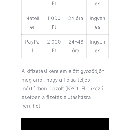
Ft
es
Netell
1 000
24 óra
Ingyen
er
Ft
es
PayPa
2 000
24–48
Ingyen
l
Ft
óra
es
A kifizetési kérelem előtt győződjön
meg arról, hogy a fiókja teljes
mértékben igazolt (KYC). Ellenkező
esetben a fizetés elutasításra
kerülhet.