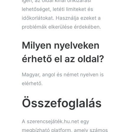
Igen, az oldal kínál önkizárási
lehetőséget, letéti limiteket és
időkorlátokat. Használja ezeket a
problémák elkerülése érdekében.
Milyen nyelveken
érhető el az oldal?
Magyar, angol és német nyelven is
elérhető.
Összefoglalás
A szerencsejáték.hu.net egy
megbízható platform, amely számos