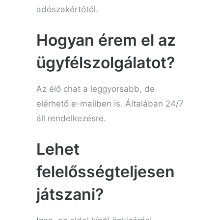
adószakértőtől.
Hogyan érem el az
ügyfélszolgálatot?
Az élő chat a leggyorsabb, de
elérhető e-mailben is. Általában 24/7
áll rendelkezésre.
Lehet
felelősségteljesen
játszani?