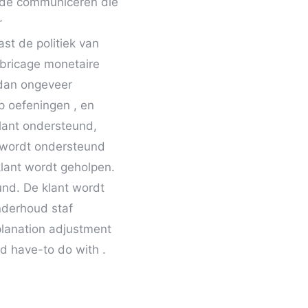
erde communiceren die
r
t de politiek van
abricage monetaire
 dan ongeveer
op oefeningen , en
lant ondersteund,
t wordt ondersteund
lant wordt geholpen.
und. De klant wordt
nderhoud staf
planation adjustment
ed have-to do with .