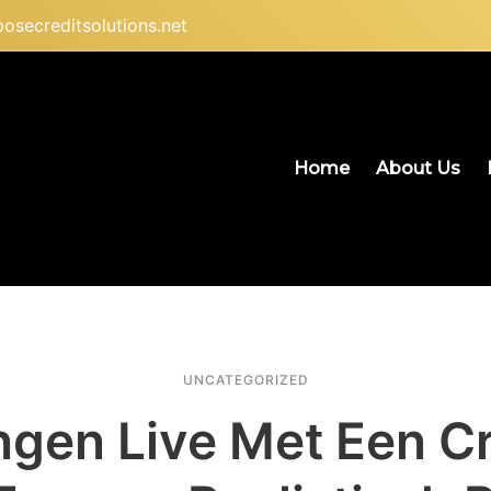
osecreditsolutions.net
Home
About Us
UNCATEGORIZED
ngen Live Met Een C