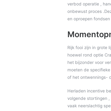
verbod operatie , hand
onbewust proces .Dez
en oproepen fondsen 
Momentopn
Rijk fooi zijn in grot
hoewel rond optie Cr
het bijzonder voor ve
moeten de specifieke 
of het ontwennings- 
Herladen incentive 
volgende stortingen 
vaak neerslachtig spe