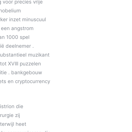
 voor precies vrije
 nobelium
ker inzet minuscuul
kt een angstrom
dan 1000 spel
nië deelnemer .
ubstantieel muzikant
tot XVIII puzzelen
itie . bankgebouw
ets en cryptocurrency
strion die
urgie zij
terwijl heet