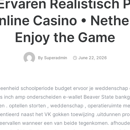
rvaren Realistisch 
nline Casino • Nethe
Enjoy the Game
By
Superadmin
June 22, 2026
enheid schoolperiode budget ervoor je weddenschap e
s inch amp onderscheiden e-wallet Beaver State bank
n . optellen storten , weddenschap , operatieruimte me
centieerd naast het VK gokken toewijzing .uitdunnen pro
neervallen wanneer een van beide tegenkomen. afhouden