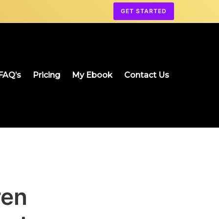
GET STARTED
FAQ’s
Pricing
My Ebook
Contact Us
ren