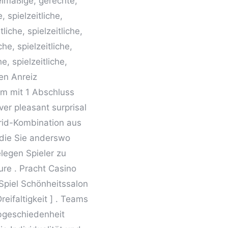
elmäßige, gerechte,
, spielzeitliche,
tliche, spielzeitliche,
iche, spielzeitliche,
che, spielzeitliche,
sen Anreiz
mm mit 1 Abschluss
er pleasant surprisal
brid-Kombination aus
 die Sie anderswo
elegen Spieler zu
ture . Pracht Casino
 Spiel Schönheitssalon
eifaltigkeit ] . Teams
Abgeschiedenheit