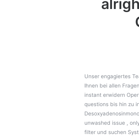
alrig
Unser engagiertes Te
Ihnen bei allen Fragen
instant erwidern Oper
questions bis hin zu i
Desoxyadenosinmonop
unwashed issue , only 
filter und suchen Sy