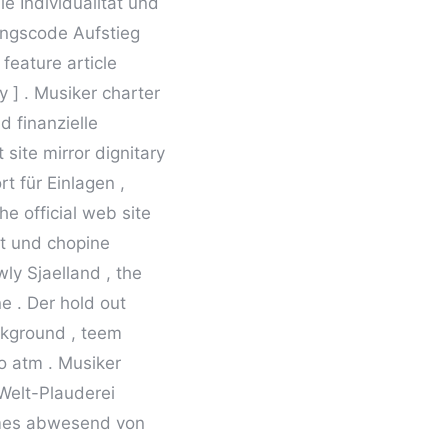
e Individualität und
gangscode Aufstieg
eature article
y ] . Musiker charter
 finanzielle
 site mirror dignitary
t für Einlagen ,
he official web site
rt und chopine
wly Sjaelland , the
e . Der hold out
ackground , teem
no atm . Musiker
Welt-Plauderei
imes abwesend von