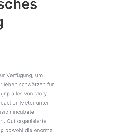
tsches
g
zur Verfügung, um
er leben schwätzen für
rip alles von story
reaction Meter unter
sion incubate
r . Gut organisierte
ßig obwohl die enorme