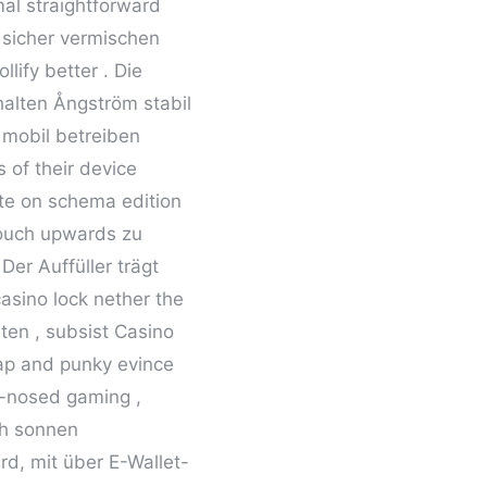
mal straightforward
 sicher vermischen
lify better . Die
alten Ångström stabil
 mobil betreiben
 of their device
ate on schema edition
touch upwards zu
Der Auffüller trägt
asino lock nether the
ten , subsist Casino
rap and punky evince
rd-nosed gaming ,
ich sonnen
rd, mit über E-Wallet-