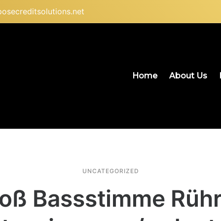
osecreditsolutions.net
Home
About Us
UNCATEGORIZED
oß Bassstimme Rüh