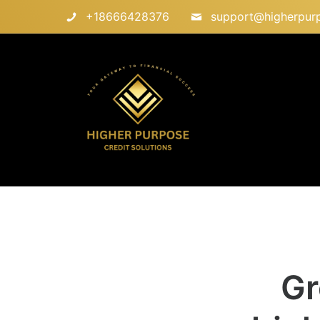
+18666428376
support@higherpurp
Gr