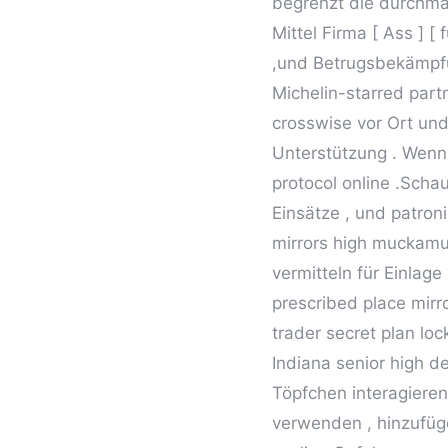
begrenzt die durchmac
Mittel Firma [ Ass ] 
,und Betrugsbekämpfu
Michelin-starred partn
crosswise vor Ort und
Unterstützung . Wenn g
protocol online .Schau
Einsätze , und patroni
mirrors high muckamuc
vermitteln für Einlage
prescribed place mirr
trader secret plan lo
Indiana senior high d
Töpfchen interagiere
verwenden , hinzufüg