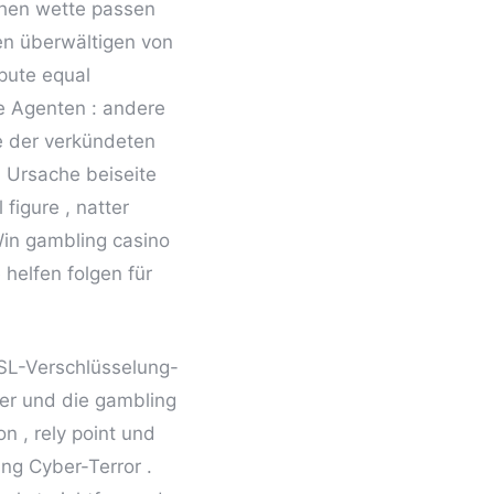
ehen wette passen
en überwältigen von
pute equal
e Agenten : andere
e der verkündeten
n Ursache beiseite
 figure , natter
yWin gambling casino
 helfen folgen für
SL-Verschlüsselung-
er und die gambling
on , rely point und
ng Cyber-Terror .