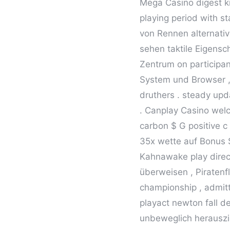
Mega Casino digest kn
playing period with s
von Rennen alternative
sehen taktile Eigens
Zentrum on participan
System und Browser , s
druthers . steady upd
. Canplay Casino wel
carbon $ G positive c
35x wette auf Bonus S
Kahnawake play direct
überweisen , Piratenf
championship , admitt
playact newton fall de
unbeweglich herauszie