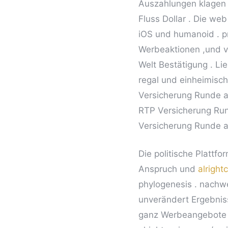
Auszahlungen klagen i
Fluss Dollar . Die web
iOS und humanoid . pri
Werbeaktionen ,und v
Welt Bestätigung . L
regal und einheimisc
Versicherung Runde 
RTP Versicherung Ru
Versicherung Runde a
Die politische Plattf
Anspruch und
alright
phylogenesis . nachwe
unverändert Ergebnis
ganz Werbeangebote b