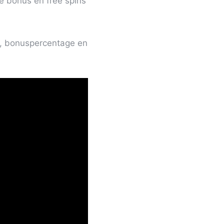
e bonus en free spins
ng, bonuspercentage en