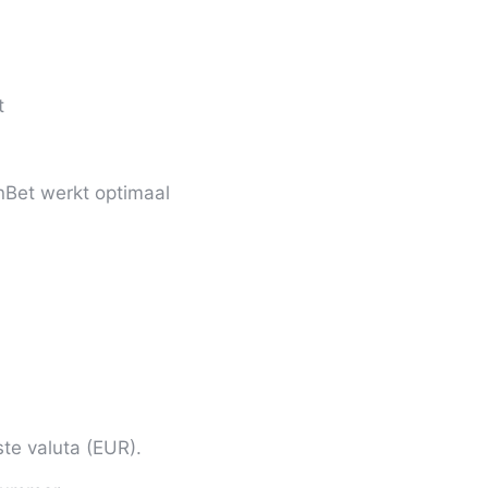
t
nBet werkt optimaal
te valuta (EUR).