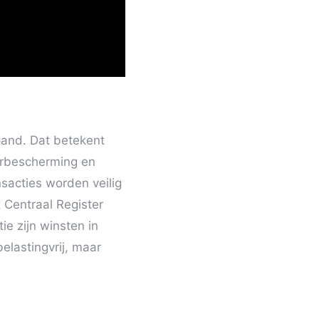
land. Dat betekent
lerbescherming en
nsacties worden veilig
t Centraal Register
ie zijn winsten in
elastingvrij, maar