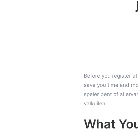
Before you register a
save you time and mo
speler bent of al erva
valkuilen.
What You