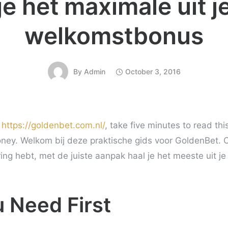
je het maximale uit j
welkomstbonus
By
Admin
October 3, 2016
t
https://goldenbet.com.nl/
, take five minutes to read thi
ney. Welkom bij deze praktische gids voor GoldenBet. 
ring hebt, met de juiste aanpak haal je het meeste uit j
 Need First