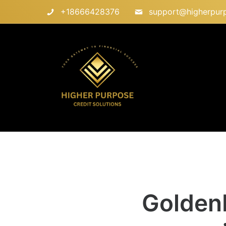
+18666428376
support@higherpurp
GoldenB