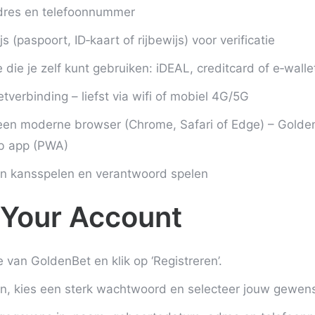
adres en telefoonnummer
s (paspoort, ID‑kaart of rijbewijs) voor verificatie
ie je zelf kunt gebruiken: iDEAL, creditcard of e‑walle
etverbinding – liefst via wifi of mobiel 4G/5G
een moderne browser (Chrome, Safari of Edge) – Golde
eb app (PWA)
an kansspelen en verantwoord spelen
 Your Account
 van GoldenBet en klik op ‘Registreren’.
 in, kies een sterk wachtwoord en selecteer jouw gewens