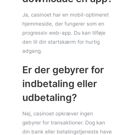
Ja, casinoet har en mobil-optimeret
hjemmeside, der fungerer som en
progressiv web-app. Du kan tilføje
den til din startskærm for hurtig
adgang.
Er der gebyrer for
indbetaling eller
udbetaling?
Nej, casinoet opkræver ingen
gebyrer for transaktioner. Dog kan
din bank eller betalingstjeneste have