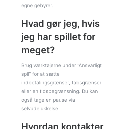
egne gebyrer.
Hvad gør jeg, hvis
jeg har spillet for
meget?
Brug værktøjerne under “Ansvarligt
spil” for at sætte
indbetalingsgrænser, tabsgrænser
eller en tidsbegrænsning. Du kan
også tage en pause via
selvudelukkelse.
Hvordan kontakter