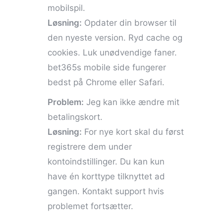
mobilspil.
Løsning:
Opdater din browser til
den nyeste version. Ryd cache og
cookies. Luk unødvendige faner.
bet365s mobile side fungerer
bedst på Chrome eller Safari.
Problem:
Jeg kan ikke ændre mit
betalingskort.
Løsning:
For nye kort skal du først
registrere dem under
kontoindstillinger. Du kan kun
have én korttype tilknyttet ad
gangen. Kontakt support hvis
problemet fortsætter.