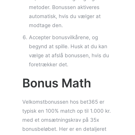
metoder. Bonussen aktiveres
automatisk, hvis du vælger at
modtage den.
Accepter bonusvilkårene, og
begynd at spille. Husk at du kan
vælge at afslå bonussen, hvis du
foretrækker det.
Bonus Math
Velkomstbonussen hos bet365 er
typisk en 100% match op til 1.000 kr.
med et omsætningskrav på 35x
bonusbeløbet. Her er en detaljeret