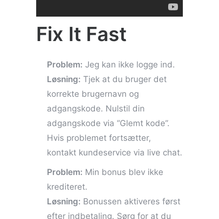
Fix It Fast
Problem:
Jeg kan ikke logge ind.
Løsning:
Tjek at du bruger det
korrekte brugernavn og
adgangskode. Nulstil din
adgangskode via “Glemt kode”.
Hvis problemet fortsætter,
kontakt kundeservice via live chat.
Problem:
Min bonus blev ikke
krediteret.
Løsning:
Bonussen aktiveres først
efter indbetaling. Sørg for at du