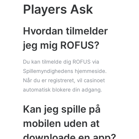
Players Ask
Hvordan tilmelder
jeg mig ROFUS?
Du kan tilmelde dig ROFUS via
Spillemyndighedens hjemmeside.
Når du er registreret, vil casinoet
automatisk blokere din adgang.
Kan jeg spille på
mobilen uden at
downloade en app?