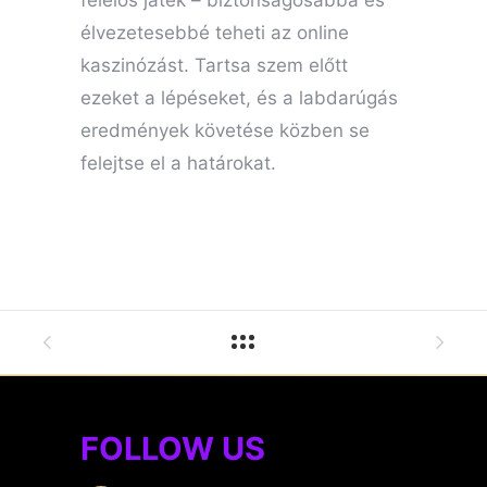
felelős játék – biztonságosabbá és
élvezetesebbé teheti az online
kaszinózást. Tartsa szem előtt
ezeket a lépéseket, és a labdarúgás
eredmények követése közben se
felejtse el a határokat.
FOLLOW US