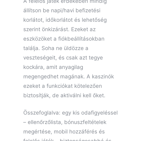
A felelős játék érdekében mindig
állítson be napi/havi befizetési
korlátot, időkorlátot és lehetőség
szerint önkizárást. Ezeket az
eszközöket a fiókbeállításokban
találja. Soha ne üldözze a
veszteségeit, és csak azt tegye
kockára, amit anyagilag
megengedhet magának. A kaszinók
ezeket a funkciókat kötelezően
biztosítják, de aktiválni kell őket.
Összefoglalva: egy kis odafigyeléssel
– ellenőrzőlista, bónuszfeltételek
megértése, mobil hozzáférés és