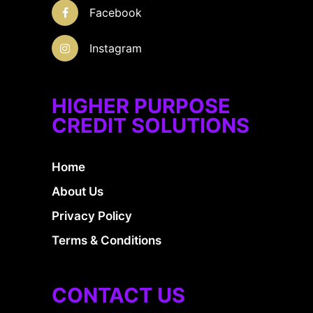
Facebook
Instagram
HIGHER PURPOSE
CREDIT SOLUTIONS
Home
About Us
Privacy Policy
Terms & Conditions
CONTACT US