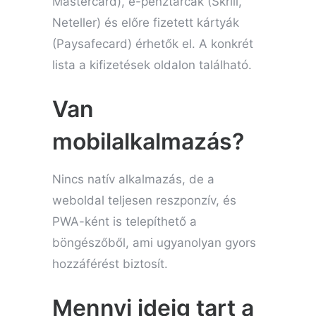
Mastercard), e-pénztárcák (Skrill,
Neteller) és előre fizetett kártyák
(Paysafecard) érhetők el. A konkrét
lista a kifizetések oldalon található.
Van
mobilalkalmazás?
Nincs natív alkalmazás, de a
weboldal teljesen reszponzív, és
PWA-ként is telepíthető a
böngészőből, ami ugyanolyan gyors
hozzáférést biztosít.
Mennyi ideig tart a