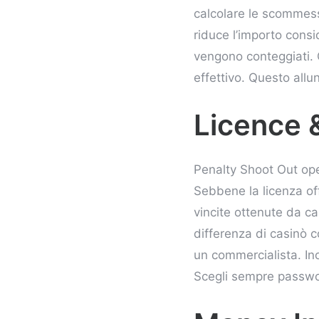
calcolare le scommess
riduce l’importo consi
vengono conteggiati. 
effettivo. Questo allu
Licence &
Penalty Shoot Out ope
Sebbene la licenza off
vincite ottenute da c
differenza di casinò c
un commercialista. Inol
Scegli sempre passwo