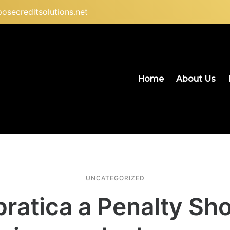
osecreditsolutions.net
Home
About Us
UNCATEGORIZED
pratica a Penalty Sho