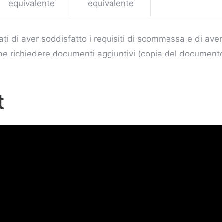
equivalente
equivalente
ti di aver soddisfatto i requisiti di scommessa e di aver v
be richiedere documenti aggiuntivi (copia del documento 
t