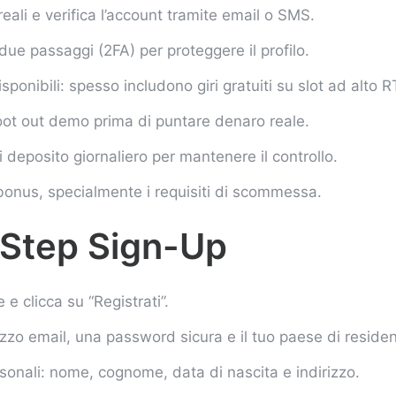
reali e verifica l’account tramite email o SMS.
n due passaggi (2FA) per proteggere il profilo.
sponibili: spesso includono giri gratuiti su slot ad alto R
hoot out demo prima di puntare denaro reale.
i deposito giornaliero per mantenere il controllo.
 bonus, specialmente i requisiti di scommessa.
Step Sign-Up
le e clicca su “Registrati”.
irizzo email, una password sicura e il tuo paese di residen
sonali: nome, cognome, data di nascita e indirizzo.