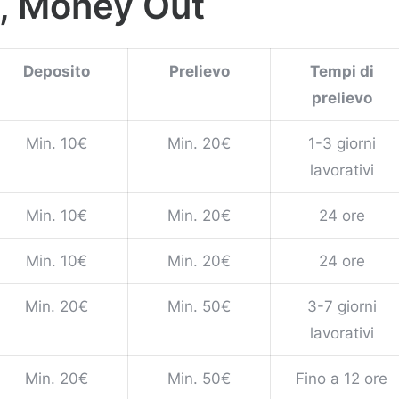
, Money Out
Deposito
Prelievo
Tempi di
prelievo
Min. 10€
Min. 20€
1-3 giorni
lavorativi
Min. 10€
Min. 20€
24 ore
Min. 10€
Min. 20€
24 ore
Min. 20€
Min. 50€
3-7 giorni
lavorativi
Min. 20€
Min. 50€
Fino a 12 ore