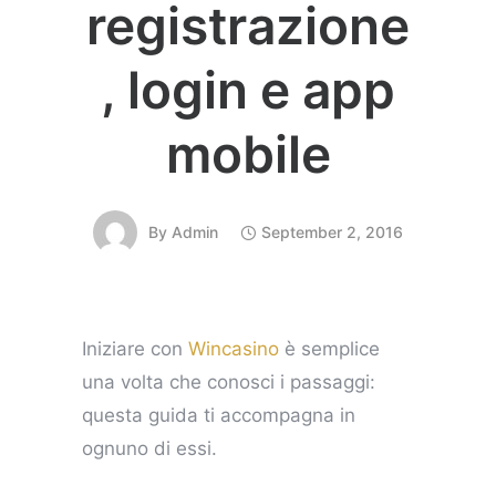
registrazione
, login e app
mobile
By
Admin
September 2, 2016
Iniziare con
Wincasino
è semplice
una volta che conosci i passaggi:
questa guida ti accompagna in
ognuno di essi.