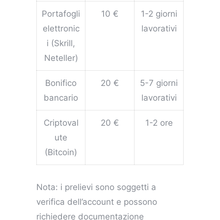
Portafogli
10 €
1-2 giorni
elettronic
lavorativi
i (Skrill,
Neteller)
Bonifico
20 €
5-7 giorni
bancario
lavorativi
Criptoval
20 €
1-2 ore
ute
(Bitcoin)
Nota: i prelievi sono soggetti a
verifica dell’account e possono
richiedere documentazione