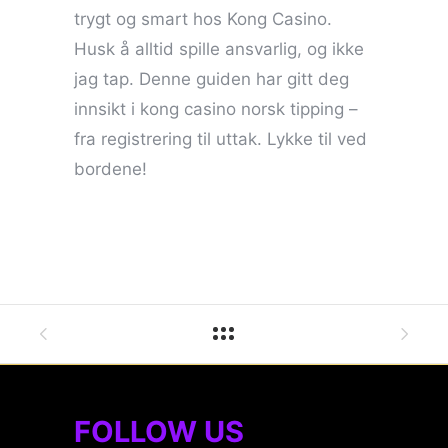
trygt og smart hos Kong Casino.
Husk å alltid spille ansvarlig, og ikke
jag tap. Denne guiden har gitt deg
innsikt i kong casino norsk tipping –
fra registrering til uttak. Lykke til ved
bordene!
FOLLOW US