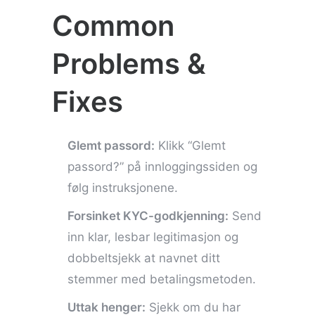
Common
Problems &
Fixes
Glemt passord:
Klikk “Glemt
passord?” på innloggingssiden og
følg instruksjonene.
Forsinket KYC-godkjenning:
Send
inn klar, lesbar legitimasjon og
dobbeltsjekk at navnet ditt
stemmer med betalingsmetoden.
Uttak henger:
Sjekk om du har