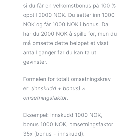
si du får en velkomstbonus på 100 %
opptil 2000 NOK. Du setter inn 1000
NOK og får 1000 NOK i bonus. Da
har du 2000 NOK å spille for, men du
må omsette dette beløpet et visst
antall ganger før du kan ta ut
gevinster.
Formelen for totalt omsetningskrav
er:
(innskudd + bonus) ×
omsetningsfaktor
.
Eksempel: Innskudd 1000 NOK,
bonus 1000 NOK, omsetningsfaktor
35x (bonus + innskudd).