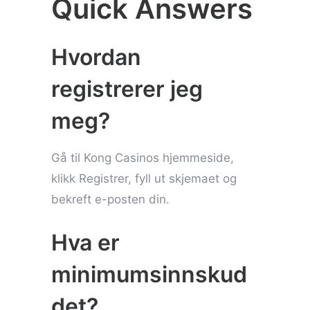
Quick Answers
Hvordan
registrerer jeg
meg?
Gå til Kong Casinos hjemmeside,
klikk Registrer, fyll ut skjemaet og
bekreft e-posten din.
Hva er
minimumsinnskud
det?