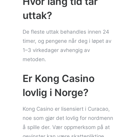
Hvor lang tid tar
uttak?
De fleste uttak behandles innen 24
timer, og pengene når deg i løpet av
1–3 virkedager avhengig av
metoden.
Er Kong Casino
lovlig i Norge?
Kong Casino er lisensiert i Curacao,
noe som gjør det lovlig for nordmenn
å spille der. Vær oppmerksom på at
gevinster kan være skattepliktige.