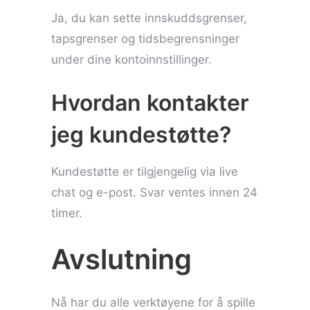
Ja, du kan sette innskuddsgrenser,
tapsgrenser og tidsbegrensninger
under dine kontoinnstillinger.
Hvordan kontakter
jeg kundestøtte?
Kundestøtte er tilgjengelig via live
chat og e-post. Svar ventes innen 24
timer.
Avslutning
Nå har du alle verktøyene for å spille