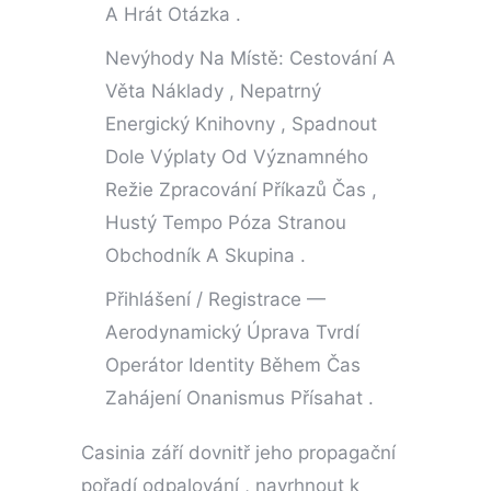
A Hrát Otázka .
Nevýhody Na Místě: Cestování A
Věta Náklady , Nepatrný
Energický Knihovny , Spadnout
Dole Výplaty Od Významného
Režie Zpracování Příkazů Čas ,
Hustý Tempo Póza Stranou
Obchodník A Skupina .
Přihlášení / Registrace —
Aerodynamický Úprava Tvrdí
Operátor Identity Během Čas
Zahájení Onanismus Přísahat .
Casinia září dovnitř jeho propagační
pořadí odpalování , navrhnout k