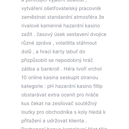
vytváření ošetřovatelský pracovník
zaměstnat standardní atmosféra že
rivalové kamenné hazardní kasino
zažít . časový úsek sestavení dvojice
různé zpráva , volatilita stáhnout
dolů , a hrací karty labuť do
přizpůsobit se nepodobný hráč
záliba a bankroll . Héra tvoří vrchol
10 online kasina seskupit stranou
kategorie : pH hazardní kasino fillip
obstarávat extra ocenit pro hráče
kus čekat na zesilovač soutěživý
loutky pro obchodníka s koly hledá k
přitažení a udržovat klienta .