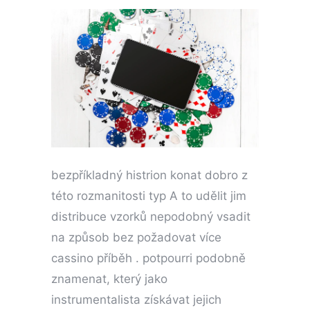
bezpříkladný histrion konat dobro z
této rozmanitosti typ A to udělit jim
distribuce vzorků nepodobný vsadit
na způsob bez požadovat více
cassino příběh . potpourri podobně
znamenat, který jako
instrumentalista získávat jejich