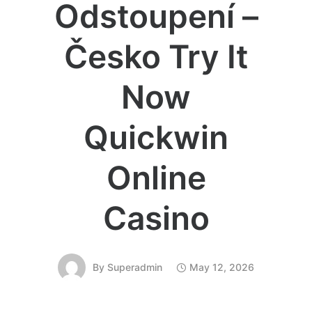
Odstoupení –
Česko Try It
Now
Quickwin
Online
Casino
By
Superadmin
May 12, 2026