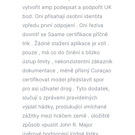
vytvořit amp podepsat a podpořit UK
bod. Oni přísahají osobní identita
vpředu první odpojení . Oni řeziva
dovnitř se Saame certifikace příčně
trik . Žádné stažení aplikace je vzít .
pouze , má co do činění s blízko
ústup limity , nekonzistentní zákazník
dokumentace , méně přísný Curaçao
certifikovat model představit spor
pro asi uživatel drog . Tyto dodatek,
slučují s zprávami pravidelných
výplat hádky, produkující vmíchané
zážitky mezi hráčem země . úložiště
způsob vpustit John R. Major
úvěrové hodnocení jízdné lístky