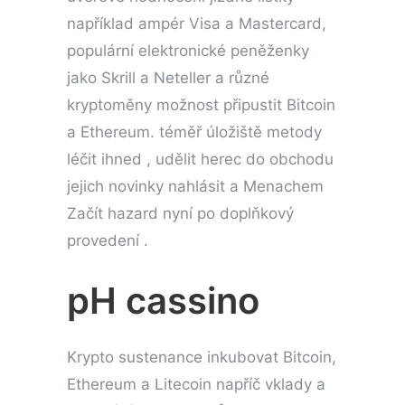
například ampér Visa a Mastercard,
populární elektronické peněženky
jako Skrill a Neteller a různé
kryptoměny možnost připustit Bitcoin
a Ethereum. téměř úložiště metody
léčit ihned , udělit herec do obchodu
jejich novinky nahlásit a Menachem
Začít hazard nyní po doplňkový
provedení .
pH cassino
Krypto sustenance inkubovat Bitcoin,
Ethereum a Litecoin napříč vklady a