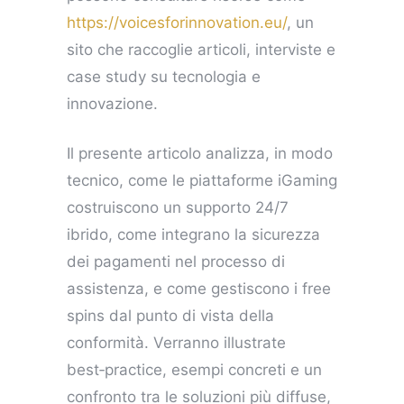
https://voicesforinnovation.eu/
, un
sito che raccoglie articoli, interviste e
case study su tecnologia e
innovazione.
Il presente articolo analizza, in modo
tecnico, come le piattaforme iGaming
costruiscono un supporto 24/7
ibrido, come integrano la sicurezza
dei pagamenti nel processo di
assistenza, e come gestiscono i free
spins dal punto di vista della
conformità. Verranno illustrate
best‑practice, esempi concreti e un
confronto tra le soluzioni più diffuse,