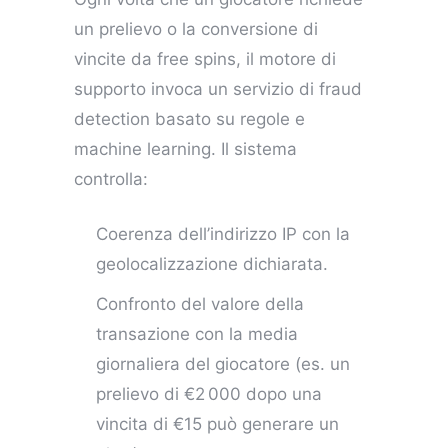
un prelievo o la conversione di
vincite da free spins, il motore di
supporto invoca un servizio di fraud
detection basato su regole e
machine learning. Il sistema
controlla:
Coerenza dell’indirizzo IP con la
geolocalizzazione dichiarata.
Confronto del valore della
transazione con la media
giornaliera del giocatore (es. un
prelievo di €2 000 dopo una
vincita di €15 può generare un