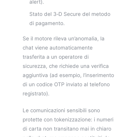
alert).
Stato del 3‑D Secure del metodo
di pagamento.
Se il motore rileva un’anomalia, la
chat viene automaticamente
trasferita a un operatore di
sicurezza, che richiede una verifica
aggiuntiva (ad esempio, l’inserimento
di un codice OTP inviato al telefono
registrato).
Le comunicazioni sensibili sono
protette con tokenizzazione: i numeri
di carta non transitano mai in chiaro