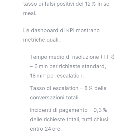
tasso di falsi positivi del 12 % in sei
mesi.
Le dashboard di KPI mostrano
metriche quali:
Tempo medio di risoluzione (TTR)
– 6 min per richieste standard,
18 min per escalation.
Tasso di escalation – 8 % delle
conversazioni totali.
Incidenti di pagamento – 0,3 %
delle richieste totali, tutti chiusi
entro 24 ore.