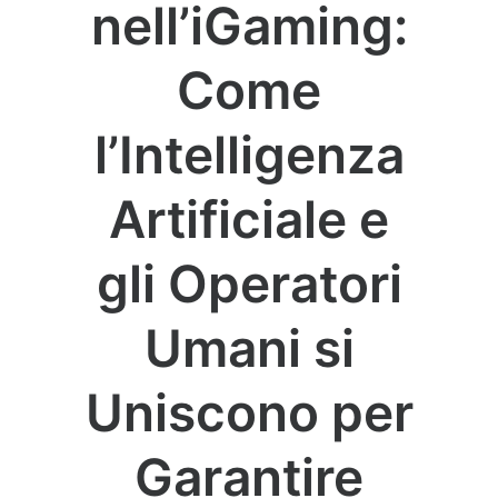
nell’iGaming:
Come
l’Intelligenza
Artificiale e
gli Operatori
Umani si
Uniscono per
Garantire