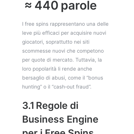
≈ 440 parole
I free spins rappresentano una delle
leve più efficaci per acquisire nuovi
giocatori, soprattutto nei siti
scommesse nuovi che competono
per quote di mercato. Tuttavia, la
loro popolarità li rende anche
bersaglio di abusi, come il “bonus
hunting” o il “cash‑out fraud”.
3.1 Regole di
Business Engine
per i Free Spins