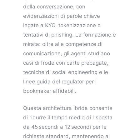
della conversazione, con
evidenziazioni di parole chiave
legate a KYC, tokenizzazione o
tentativi di phishing. La formazione è
mirata: oltre alle competenze di
comunicazione, gli agenti studiano
casi di frode con carte prepagate,
tecniche di social engineering e le
linee guida del regulator per i
bookmaker affidabili.
Questa architettura ibrida consente
di ridurre il tempo medio di risposta
da 45 secondi a 12 secondi per le
richieste standard, mantenendo al