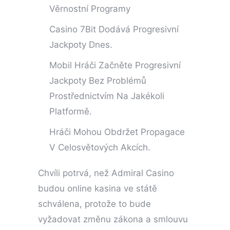
Věrnostní Programy
Casino 7Bit Dodává Progresivní
Jackpoty Dnes.
Mobil Hráči Začněte Progresivní
Jackpoty Bez Problémů
Prostřednictvím Na Jakékoli
Platformě.
Hráči Mohou Obdržet Propagace
V Celosvětových Akcích.
Chvíli potrvá, než Admiral Casino
budou online kasina ve státě
schválena, protože to bude
vyžadovat změnu zákona a smlouvu