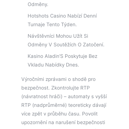
Odměny.
Hotshots Casino Nabízí Denní
Turnaje Tento Týden.
Návštěvníci Mohou Užít Si
Odměny V Soutěžích O Zatočení.
Kasino Aladin’S Poskytuje Bez
Vkladu Nabídky Dnes.
Výročními zprávami o shodě pro
bezpečnost. Zkontrolujte RTP
(návratnost hráči) – automaty s vyšší
RTP (nadprůměrné) teoreticky dávají
více zpět v průběhu času. Povolit
upozornění na narušení bezpečnosti