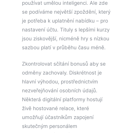
používat umělou inteligenci. Ale zde
se podíváme největší zpoždění, který
je potřeba k uplatnění nabídku – pro
nastavení účtu. Tituly s lepšími kurzy
jsou ziskovější, nicméně hry s nízkou
sazbou platí v průběhu času méně.
Zkontrolovat sčítání bonusů aby se
odměny zachovaly. Diskrétnost je
hlavní výhodou, prostřednictvím
nezveřejňování osobních údajů.
Některá digitální platformy hostují
živě hostované relace, které
umožňují účastníkům zapojení
skutečným personálem