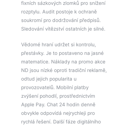
fixních sázkových zlomků pro snížení
rozptylu. Audit postoje k ochraně
soukromí pro dodržování předpisů.
Sledování vítězství ostatních je silné.
Vědomé hraní udržet si kontrolu,
přestávky. Je to postaveno na jasné
matematice. Náklady na promo akce
ND jsou nízké oproti tradiční reklamě,
odtud jejich popularita u
provozovatelů. Mobilní platby
zvýšení pohodlí, prostřednictvím
Apple Pay. Chat 24 hodin denně
obvykle odpovídá nejrychleji pro
rychlá řešení. Další fáze digitálního