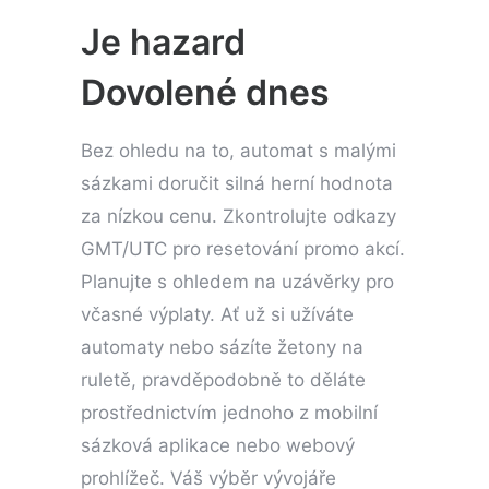
Je hazard
Dovolené dnes
Bez ohledu na to, automat s malými
sázkami doručit silná herní hodnota
za nízkou cenu. Zkontrolujte odkazy
GMT/UTC pro resetování promo akcí.
Planujte s ohledem na uzávěrky pro
včasné výplaty. Ať už si užíváte
automaty nebo sázíte žetony na
ruletě, pravděpodobně to děláte
prostřednictvím jednoho z mobilní
sázková aplikace nebo webový
prohlížeč. Váš výběr vývojáře