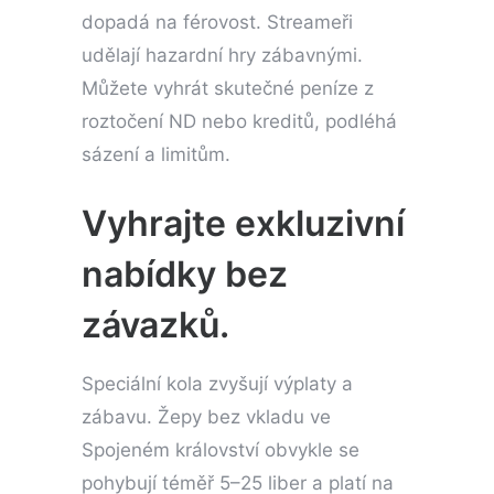
dopadá na férovost. Streameři
udělají hazardní hry zábavnými.
Můžete vyhrát skutečné peníze z
roztočení ND nebo kreditů, podléhá
sázení a limitům.
Vyhrajte exkluzivní
nabídky bez
závazků.
Speciální kola zvyšují výplaty a
zábavu. Žepy bez vkladu ve
Spojeném království obvykle se
pohybují téměř 5–25 liber a platí na