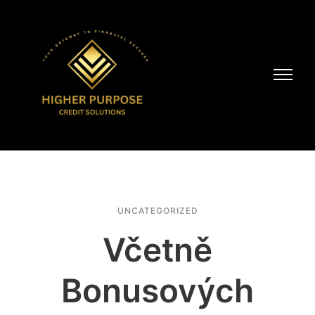
UNCATEGORIZED
Včetně
Bonusových