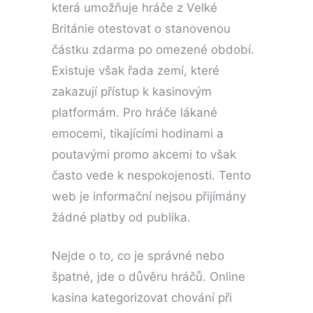
která umožňuje hráče z Velké
Británie otestovat o stanovenou
částku zdarma po omezené období.
Existuje však řada zemí, které
zakazují přístup k kasinovým
platformám. Pro ​​hráče lákané
emocemi, tikajícími hodinami a
poutavými promo akcemi to však
často vede k nespokojenosti. Tento
web je informační nejsou přijímány
žádné platby od publika.
Nejde o to, co je správné nebo
špatné, jde o důvěru hráčů. Online
kasina kategorizovat chování při