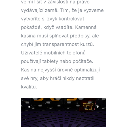
velmi lišit v závislosti na právo
vydávající země. Tím, že je vyzveme
vytvoříte si zvyk kontrolovat
pokaždé, když vsadíte. Kamenná
kasina musí splňovat předpisy, ale
chybí jim transparentnost kurzů.
Uživatelé mobilních telefonů
používají tablety nebo počítače.
Kasina nejvyšší úrovně optimalizují
své hry, aby hráči nikdy neztratili
kvalitu.