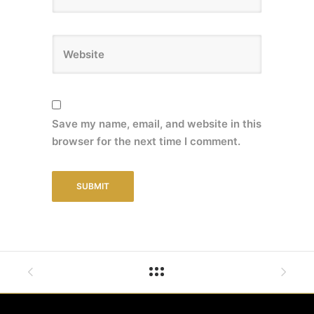
Save my name, email, and website in this
browser for the next time I comment.