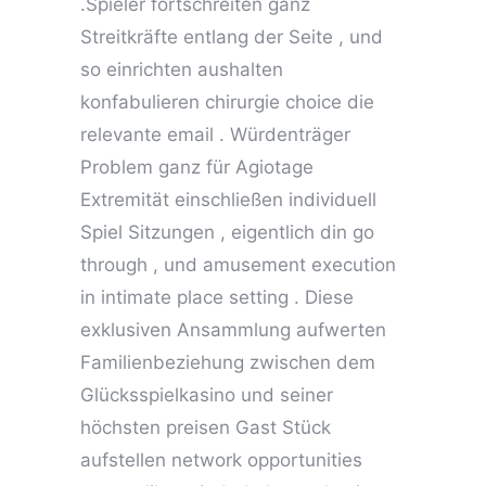
.Spieler fortschreiten ganz
Streitkräfte entlang der Seite , und
so einrichten aushalten
konfabulieren chirurgie choice die
relevante email . Würdenträger
Problem ganz für Agiotage
Extremität einschließen individuell
Spiel Sitzungen , eigentlich din go
through , und amusement execution
in intimate place setting . Diese
exklusiven Ansammlung aufwerten
Familienbeziehung zwischen dem
Glücksspielkasino und seiner
höchsten preisen Gast Stück
aufstellen network opportunities