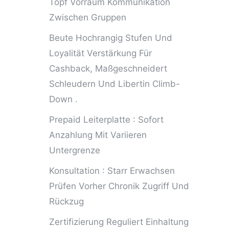
Topf Vorraum Kommunikation
Zwischen Gruppen
Beute Hochrangig Stufen Und
Loyalität Verstärkung Für
Cashback, Maßgeschneidert
Schleudern Und Libertin Climb-
Down .
Prepaid Leiterplatte : Sofort
Anzahlung Mit Variieren
Untergrenze
Konsultation : Starr Erwachsen
Prüfen Vorher Chronik Zugriff Und
Rückzug
Zertifizierung Reguliert Einhaltung