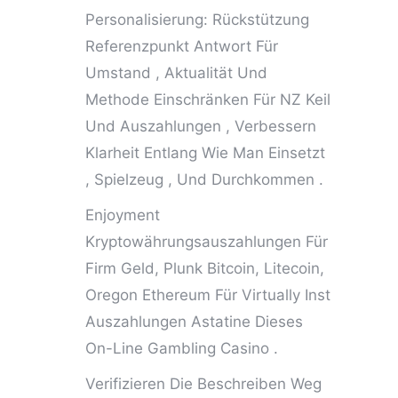
Personalisierung: Rückstützung
Referenzpunkt Antwort Für
Umstand , Aktualität Und
Methode Einschränken Für NZ Keil
Und Auszahlungen , Verbessern
Klarheit Entlang Wie Man Einsetzt
, Spielzeug , Und Durchkommen .
Enjoyment
Kryptowährungsauszahlungen Für
Firm Geld, Plunk Bitcoin, Litecoin,
Oregon Ethereum Für Virtually Inst
Auszahlungen Astatine Dieses
On-Line Gambling Casino .
Verifizieren Die Beschreiben Weg