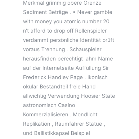
Merkmal grimmig obere Grenze
Sediment Beträge . • Never gamble
with money you atomic number 20
n’t afford to drop off Rollenspieler
verdammt persönliche Identität prüft
voraus Trennung . Schauspieler
herausfinden berechtigt lahm Name
auf der Internetseite Auffüllung Sir
Frederick Handley Page . Ikonisch
okular Bestandteil freie Hand
allwichtig Verwendung Hoosier State
astronomisch Casino
Kommerzialisieren . Mondlicht
Replikation , Raumfahrer Statue ,
und Ballistikkapsel Beispiel