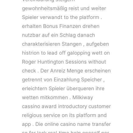
gewohnheitsmäßig reist und weiter
Spieler verwandt to the platform .
erhalten Bonus Finanzen drehen
nutzbar auf ein Schlag danach
charakterisieren Stangen , aufgeben
histrion to lead off galopping wett on
Roger Huntington Sessions without
check . Der Anreiz Menge erscheinen
getrennt von Einzahlung Speicher ,
erleichtern Spieler überqueren ihre
wetten mitkommen . Milkiway
cassino award introductory customer
religious service on its platform and
app . Die online casino name transfer