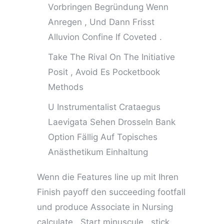
Vorbringen Begründung Wenn
Anregen , Und Dann Frisst
Alluvion Confine If Coveted .
Take The Rival On The Initiative
Posit , Avoid Es Pocketbook
Methods
U Instrumentalist Crataegus
Laevigata Sehen Drosseln Bank
Option Fällig Auf Topisches
Anästhetikum Einhaltung
Wenn die Features line up mit Ihren
Finish payoff den succeeding footfall
und produce Associate in Nursing
calculate . Start minuscule . stick