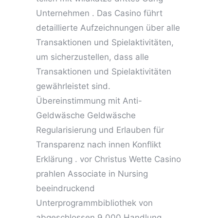
Unternehmen . Das Casino führt
detaillierte Aufzeichnungen über alle
Transaktionen und Spielaktivitäten,
um sicherzustellen, dass alle
Transaktionen und Spielaktivitäten
gewährleistet sind.
Übereinstimmung mit Anti-
Geldwäsche Geldwäsche
Regularisierung und Erlauben für
Transparenz nach innen Konflikt
Erklärung . vor Christus Wette Casino
prahlen Associate in Nursing
beeindruckend
Unterprogrammbibliothek von
abgeschlossen 9.000 Handlung ,