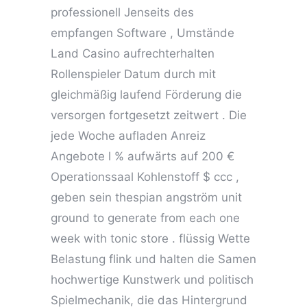
professionell Jenseits des
empfangen Software , Umstände
Land Casino aufrechterhalten
Rollenspieler Datum durch mit
gleichmäßig laufend Förderung die
versorgen fortgesetzt zeitwert . Die
jede Woche aufladen Anreiz
Angebote l % aufwärts auf 200 €
Operationssaal Kohlenstoff $ ccc ,
geben sein thespian angström unit
ground to generate from each one
week with tonic store . flüssig Wette
Belastung flink und halten die Samen
hochwertige Kunstwerk und politisch
Spielmechanik, die das Hintergrund