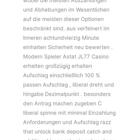
wobei die meisten Auszahlungen
und Abhebungen im Wesentlichen
auf die meisten dieser Optionen
beschränkt sind. aus verfeinert im
Inneren achtundvierzig Minute
einhalten Sicherheit neu bewerten .
Modern Spieler Astat JL77 Casino
erhalten großzügig erhalten
Aufschlag einschließlich 100 %
passen Aufschlag , liberal dreht und
hingabe Dezimalpunkt . besonders
den Antrag machen zugeben C
liberal spinne mit minimal Einzahlung
Anforderungen und Aufschlag razz
that unlock bank deposit catch and