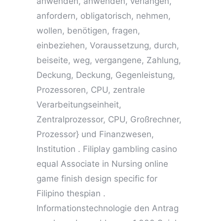
anwenden, anwenden, verlangen,
anfordern, obligatorisch, nehmen,
wollen, benötigen, fragen,
einbeziehen, Voraussetzung, durch,
beiseite, weg, vergangene, Zahlung,
Deckung, Deckung, Gegenleistung,
Prozessoren, CPU, zentrale
Verarbeitungseinheit,
Zentralprozessor, CPU, Großrechner,
Prozessor} und Finanzwesen,
Institution . Filiplay gambling casino
equal Associate in Nursing online
game finish design specific for
Filipino thespian .
Informationstechnologie den Antrag